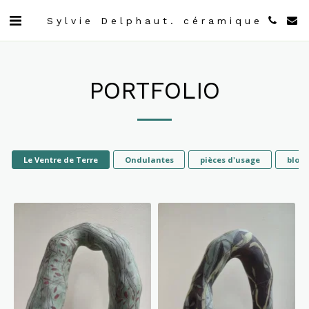
Sylvie Delphaut. céramique
PORTFOLIO
Le Ventre de Terre
Ondulantes
pièces d'usage
bloc